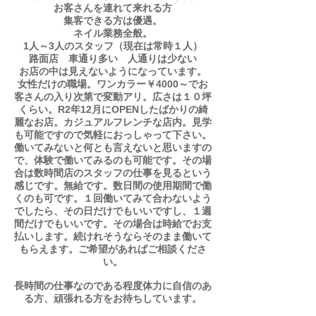
​お客さんを連れて来れる方
集客できる方は優遇。
​ネイル業務全般。
1人～3人のスタッフ（現在は常時１人）
路面店 車通り多い 人通りは少ない
お店の中は見えないようになっています。
​女性だけの職場。ワンカラー￥4000～でお
客さんの入り次第で変動アリ。広さは１０坪
くらい。R2年12月にOPENしたばかりの綺
麗なお店。カジュアルフレンチな店内。見学
も可能ですので気軽におっしゃって下さい。
働いてみないと何とも言えないと思いますの
で、体験で働いてみるのも可能です。その場
合は数時間店のスタッフの仕事を見るという
感じです。無給です。数日間の使用期間で働
くのも可です。１回働いてみて合わないよう
でしたら、その日だけでもいいですし、１週
間だけでもいいです。その場合は時給でお支
払いします。続けれそうならそのまま働いて
もらえます。ご希望があればご相談くださ
い。
長時間の仕事なのである程度体力に自信のあ
る方、頑張れる方をお待ちしています。