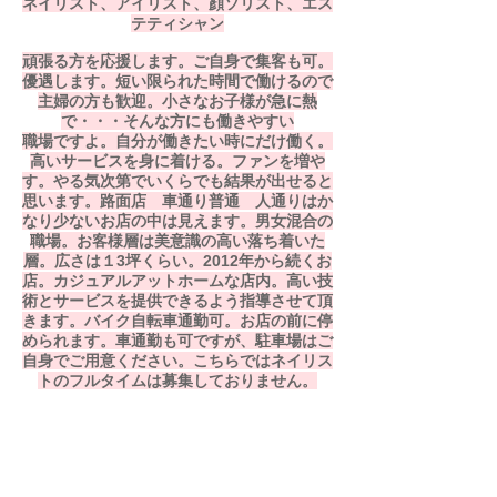
ネイリスト、アイリスト、顔ソリスト、エス
テティシャン
頑張る方を応援します。ご自身で集客も可。
優遇します。短い限られた時間で働けるので
主婦の方も歓迎。小さなお子様が急に熱
で・・・そんな方にも働きやすい
職場ですよ。自分が働きたい時にだけ働く。
高いサービスを身に着ける。ファンを増や
す。やる気次第でいくらでも結果が出せると
思います。
路面店 車通り普通 人通りはか
なり少ない
お店の中は見えます。
​男女混合の
職場。お客様層は美意識の高い落ち着いた
層。広さは１3坪くらい。2012年から続くお
店。カジュアルアットホームな店内。高い技
術とサービスを提供できるよう指導させて頂
きます。バイク自転車通勤可。お店の前に停
められます。車通勤も可ですが、駐車場はご
自身でご用意ください。こちらではネイリス
トのフルタイムは募集しておりません。