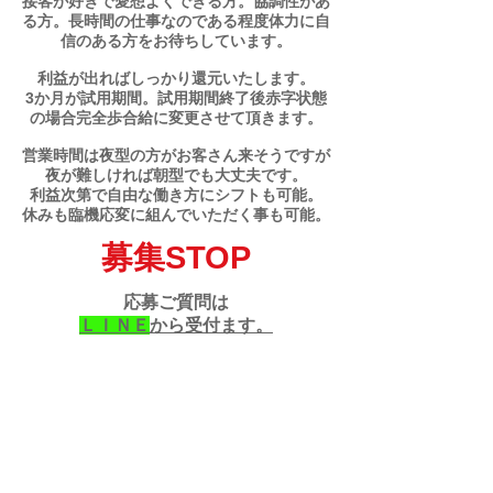
接客が好きで愛想よくできる方。協調性があ
る
方。長時間の仕事なのである程度体力に自
信のある方をお待ちしています。
利益が出ればしっかり還元いたします。
​3か月が試用期間。試用期間終了後赤字状態
の場合完全歩合給に変更させて頂きます。
営業時間は夜型の方がお客さん来そうですが
夜が難しければ朝型でも大丈夫です。
利益次第で自由な働き方にシフトも可能。
​休みも臨機応変に組んでいただく事も可能。
募集STOP
応募ご質問は
ＬＩＮＥ
から受付ます。