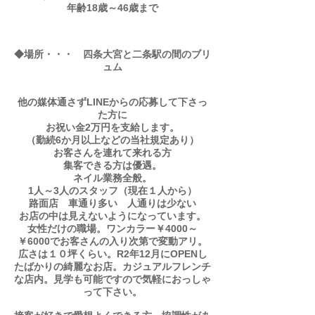
年齢18歳～46歳まで
◆場所・・・ 四条大宮と二条駅の間のブリ
ュム
他の媒体通さずLINEからの応募して下さっ
た方に
お祝い金2万円を支給します。
（勤続6か月以上などの当社規定あり）
​お客さんを連れて来れる方
集客できる方は優遇。
​ネイル業務全般。
1人～3人のスタッフ（現在１人から）
路面店 車通り多い 人通りは少ない
お店の中は見えないようになっています。
​女性だけの職場。ワンカラー￥4000～
￥6000でお客さんの入り次第で変動アリ。
広さは１０坪くらい。R2年12月にOPENし
たばかりの綺麗なお店。カジュアルフレンチ
な店内。見学も可能ですので気軽におっしゃ
って下さい。