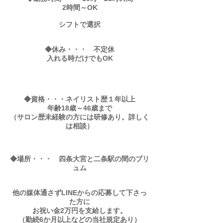
2時間～OK
シフトで選択
◆休み・・・
不定休
​入れる時だけでもOK
◆資格・・・ネイリスト歴１年以上
年齢18歳～46歳まで
​（サロン歴未経験の方には研修あり。詳しく
は相談）
◆場所・・・ 四条大宮と二条駅の間のブリ
ュム
他の媒体通さずLINEからの応募して下さっ
た方に
お祝い金2万円を支給します。
（勤続6か月以上などの当社規定あり）