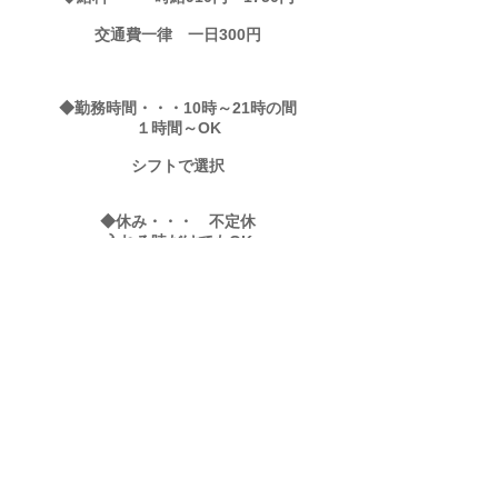
交通費一律 一日300円
◆勤務時間・・・10時～21時の間
１時間～OK
シフトで選択
◆休み・・・
不定休
​入れる時だけでもOK
◆資格・・・理容師免許
年齢18歳～56歳まで
​（顔そり慣れてる方、かけもちOK）
◆場所・・・ 四条大宮と二条駅の間のブリ
ュム